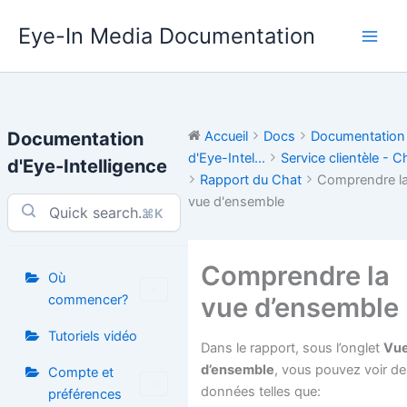
Aller
Eye-In Media Documentation
au
contenu
Documentation
Accueil
Docs
Documentation
d'Eye-Intel...
Service clientèle - C
d'Eye-Intelligence
Rapport du Chat
Comprendre l
vue d'ensemble
⌘K
Comprendre la
Où
vue d’ensemble
commencer?
Tutoriels vidéo
Dans le rapport, sous l’onglet
Vu
d’ensemble
, vous pouvez voir d
Compte et
données telles que:
préférences