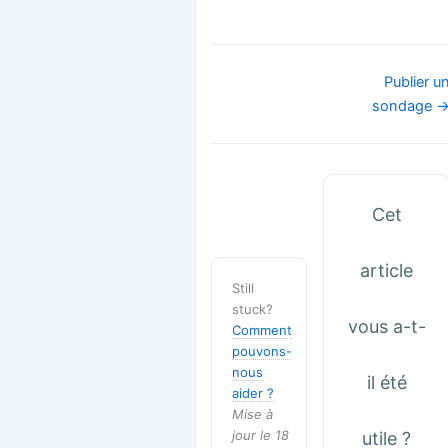
Navigation
Publier u
de
sondage 
doc
Cet
article
Still
stuck?
vous a-t-
Comment
pouvons-
nous
il été
aider ?
Mise à
jour le 18
utile ?