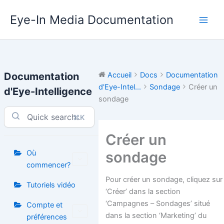
Aller
Eye-In Media Documentation
au
contenu
Documentation
Accueil
Docs
Documentation
d'Eye-Intel...
Sondage
Créer un
d'Eye-Intelligence
sondage
⌘K
Créer un
sondage
Où
commencer?
Pour créer un sondage, cliquez sur
Tutoriels vidéo
‘Créer’ dans la section
‘Campagnes – Sondages’ situé
Compte et
dans la section ‘Marketing’ du
préférences