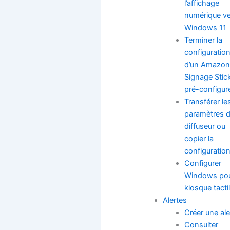
l’affichage
numérique v
Windows 11
Terminer la
configuratio
d’un Amazon
Signage Stic
pré-configur
Transférer le
paramètres d
diffuseur ou
copier la
configuratio
Configurer
Windows pou
kiosque tacti
Alertes
Créer une ale
Consulter