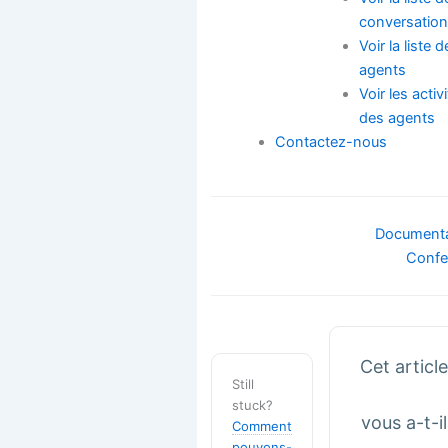
conversatio
Voir la liste 
agents
Voir les activ
des agents
Contactez-nous
Navigation
Documenta
de
Confe
doc
Cet articl
Still
stuck?
vous a-t-il
Comment
pouvons-