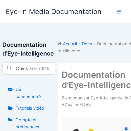
Aller
Eye-In Media Documentation
au
contenu
Documentation
Accueil
Docs
Documentation d
Intelligence
d'Eye-Intelligence
⌘K
Documentation
d’Eye-Intelligen
Où
commencer?
Bienvenue sur Eye-Intelligence, le
d’Eye-In Média.
Tutoriels vidéo
Compte et
préférences