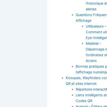
l’historique 
alertes
Questions Fréquen
Affichage
Utilisateurs –
Comment util
Eye-Intellige
Matériel –
Dépannage 
l’ordinateur e
écrans
Bonnes pratiques 
l’affichage numériq
Kiosques, Wayfinders co
QR et sites internet
Répertoire interacti
Liens intelligents et
Codes QR
Avancé – Éditeur d