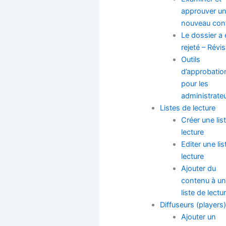
approuver u
nouveau con
Le dossier a 
rejeté – Révi
Outils
d’approbatio
pour les
administrate
Listes de lecture
Créer une lis
lecture
Editer une lis
lecture
Ajouter du
contenu à u
liste de lectu
Diffuseurs (players
Ajouter un