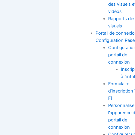
des visuels e
vidéos
Rapports de
visuels
Portail de connexio
Configuration Rés
Configuratio
portail de
connexion
Inscrip
à l’info
Formulaire
d’inscription
Fi
Personnalise
l’apparence 
portail de
connexion
Configurer u