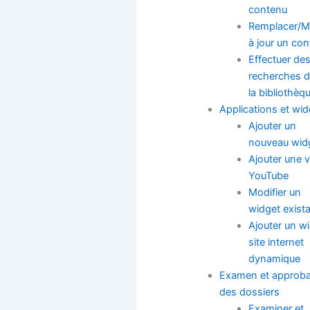
contenu
Remplacer/M
à jour un co
Effectuer de
recherches 
la bibliothèq
Applications et wi
Ajouter un
nouveau wid
Ajouter une 
YouTube
Modifier un
widget exist
Ajouter un w
site internet
dynamique
Examen et approba
des dossiers
Examiner et