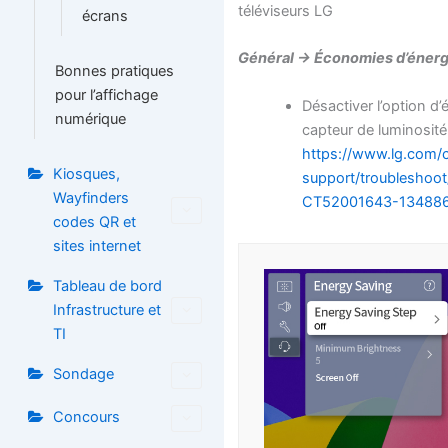
téléviseurs LG
écrans
Général -> Économies d’énerg
Bonnes pratiques
pour l’affichage
Désactiver l’option d
numérique
capteur de luminosité
https://www.lg.com/
Kiosques,
support/troubleshoot/
Wayfinders
CT52001643-13488
codes QR et
sites internet
Tableau de bord
Infrastructure et
TI
Sondage
Concours