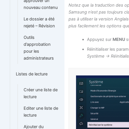
approuver un
Notez que la traduction des o
nouveau contenu
Samsung n’est pas toujours cla
pas à utiliser la version Angla
Le dossier a été
plus facilement les options q
rejeté – Révision
Outils
Appuyez sur
MENU
s
d’approbation
Réinitialiser les para
pour les
Système -> Réinitiali
administrateurs
Listes de lecture
Créer une liste de
lecture
Editer une liste de
lecture
Ajouter du