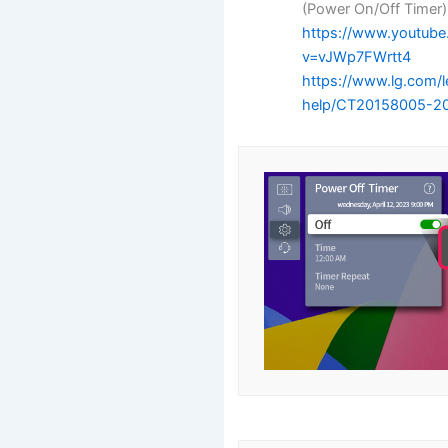
(Power On/Off Timer)
https://www.youtub
v=vJWp7FWrtt4
https://www.lg.com/l
help/CT20158005-2