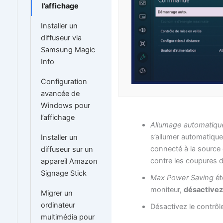
l’affichage
Installer un
diffuseur via
Samsung Magic
Info
Configuration
avancée de
Windows pour
l’affichage
Allumage automatiq
s’allumer automatique
Installer un
connecté à la source d’
diffuseur sur un
contre les coupures 
appareil Amazon
Signage Stick
Max Power Saving
ét
moniteur,
désactivez
Migrer un
ordinateur
Désactivez le contrôle
multimédia pour