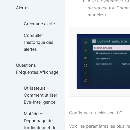
Aller à
Système -> C
de source
(ou
Commu.
Alertes
modèles)
Créer une alerte
Consulter
l’historique des
alertes
Questions
Fréquentes Affichage
Utilisateurs –
Comment utiliser
Eye-Intelligence
Configurer un téléviseur LG
Matériel –
Dépannage de
Voici les paramètres les plus i
l’ordinateur et des