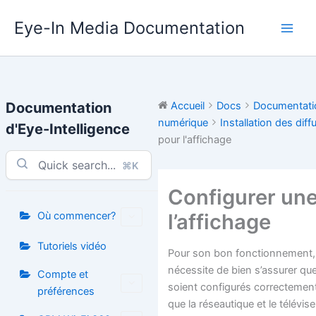
Aller
Eye-In Media Documentation
au
contenu
Documentation
Accueil
Docs
Documentatio
numérique
Installation des diffu
d'Eye-Intelligence
pour l'affichage
⌘K
Configurer un
l’affichage
Où commencer?
Tutoriels vidéo
Pour son bon fonctionnement, 
nécessite de bien s’assurer q
Compte et
soient configurés correctement 
préférences
que la réseautique et le télévise