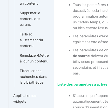
un contenu
Tous les paramètres
désactivés, cela inclut 
Supprimer le
programmation autom
contenu des
un certain temps, ou à
écrans
ou bien encore l’extin
Taille et
Les paramètres
d’éc
ajustement du
également être désac
contenu
Les paramètres de
c
Remplacer/Mettre
de source
doivent êt
à jour un contenu
téléviseurs proposent
secondaire, et il faut 
Effectuer des
pas.
recherches dans
la bibliothèque
Liste des paramètres à activer
S’assurer que l’apparei
Applications et
automatiquement dès 
widgets
source d’alimentation