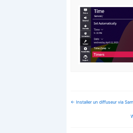
Navigation
← Installer un diffuseur via S
de
doc
W