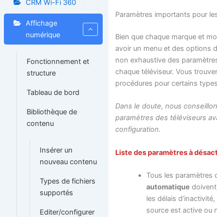
CRM Wi-Fi 360
Paramètres importants pour les
Affichage
numérique
Bien que chaque marque et mod
avoir un menu et des options di
non exhaustive des paramètres 
Fonctionnement et
chaque téléviseur. Vous trouve
structure
procédures pour certains types
Tableau de bord
Dans le doute, nous conseillons
Bibliothèque de
paramètres des téléviseurs av
contenu
configuration.
Insérer un
Liste des paramètres à désact
nouveau contenu
Tous les paramètres
Types de fichiers
automatique
doivent 
supportés
les délais d’inactivité,
source est active ou 
Editer/configurer