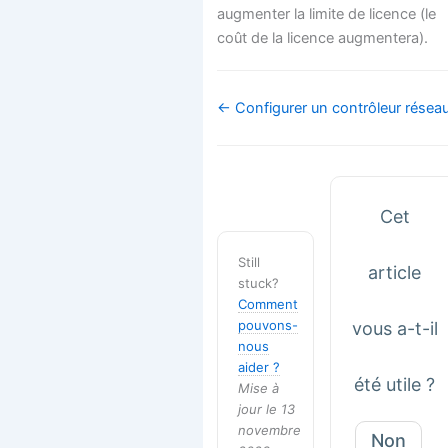
augmenter la limite de licence (le
coût de la licence augmentera).
Navigation
← Configurer un contrôleur résea
de
doc
Cet
Still
article
stuck?
Comment
pouvons-
vous a-t-il
nous
aider ?
été utile ?
Mise à
jour le 13
novembre
Non