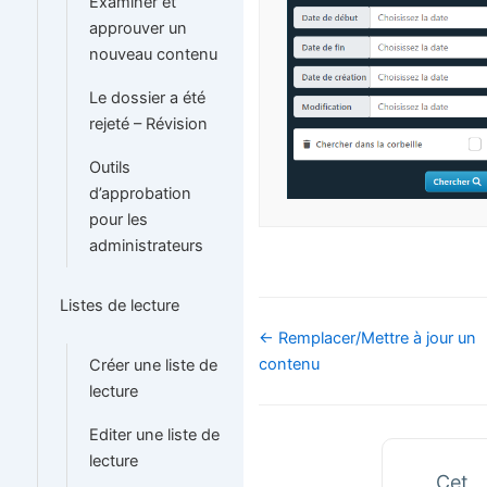
Examiner et
approuver un
nouveau contenu
Le dossier a été
rejeté – Révision
Outils
d’approbation
pour les
administrateurs
Listes de lecture
Navigation
← Remplacer/Mettre à jour un
de
contenu
Créer une liste de
doc
lecture
Editer une liste de
lecture
Cet