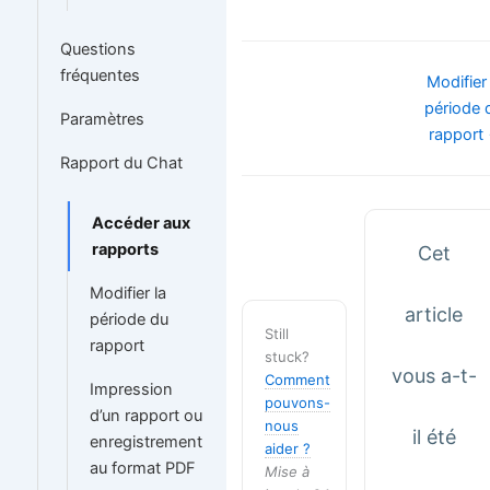
Questions
fréquentes
Navigation
Modifier 
de
période 
Paramètres
doc
rapport
Rapport du Chat
Accéder aux
rapports
Cet
Modifier la
article
période du
Still
rapport
stuck?
vous a-t-
Comment
Impression
pouvons-
d’un rapport ou
nous
il été
enregistrement
aider ?
au format PDF
Mise à