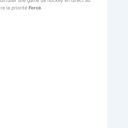
 diffuser une game de hockey en direct au
re la priorité
Forcé
.