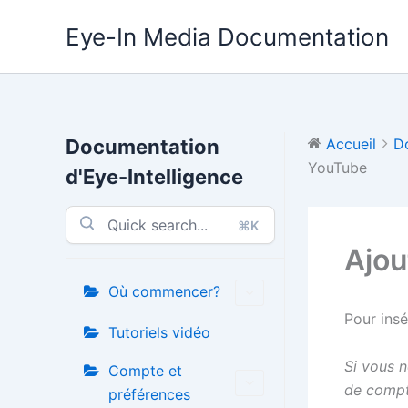
Aller
Eye-In Media Documentation
au
contenu
Documentation
Accueil
D
YouTube
d'Eye-Intelligence
⌘K
Ajou
Où commencer?
Pour insé
Tutoriels vidéo
Si vous n
Compte et
de compt
préférences