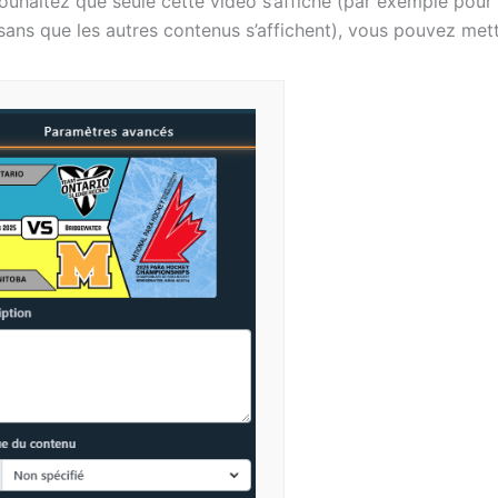
ouhaitez que seule cette vidéo s’affiche (par exemple pour
ans que les autres contenus s’affichent), vous pouvez mett