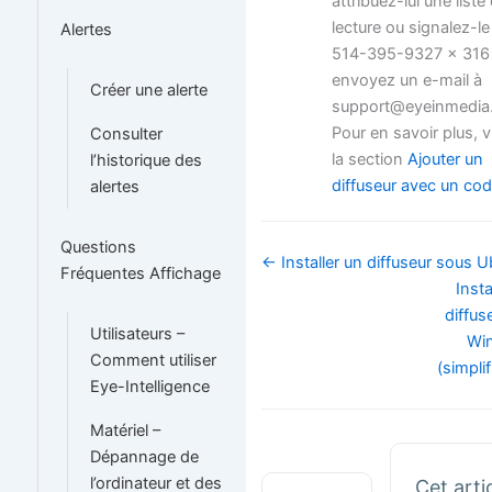
attribuez-lui une liste
lecture ou signalez-le
Alertes
514-395-9327 x 316
envoyez un e-mail à
Créer une alerte
support@eyeinmedia
Pour en savoir plus, v
Consulter
la section
Ajouter un
l’historique des
diffuseur avec un co
alertes
Questions
Navigation
← Installer un diffuseur sous 
Fréquentes Affichage
de
Insta
doc
diffus
Utilisateurs –
Wi
Comment utiliser
(simpli
Eye-Intelligence
Matériel –
Dépannage de
l’ordinateur et des
Cet arti