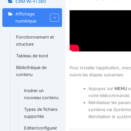
CRM Wi-Fi 360
Affichage
numérique
Fonctionnement et
structure
Tableau de bord
Bibliothèque de
Pour installer l’application, mer
contenu
suivre les étapes suivantes:
Appuyez sur
MENU
s
Insérer un
votre télécommande
nouveau contenu
Réinitialiser les para
Types de fichiers
système via
Système
supportés
Réinitialiser le systè
Editer/configurer