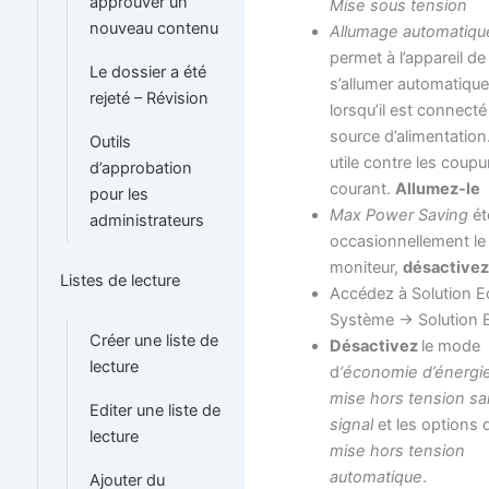
approuver un
Mise sous tension
nouveau contenu
Allumage automatiqu
permet à l’appareil de
Le dossier a été
s’allumer automatiqu
rejeté – Révision
lorsqu’il est connecté 
source d’alimentation.
Outils
utile contre les coup
d’approbation
courant.
Allumez-le
pour les
Max Power Saving
ét
administrateurs
occasionnellement le
moniteur,
désactivez
Listes de lecture
Accédez à Solution E
Système -> Solution 
Créer une liste de
Désactivez
le mode
lecture
d
‘économie d’énergi
mise hors tension s
Editer une liste de
signal
et les options 
lecture
mise hors tension
automatique
.
Ajouter du