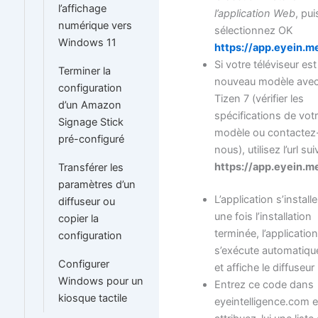
l’affichage
l’application Web
, pui
numérique vers
sélectionnez OK
Windows 11
https://app.eyein.m
Si votre téléviseur es
Terminer la
nouveau modèle ave
configuration
Tizen 7 (vérifier les
d’un Amazon
spécifications de vot
Signage Stick
modèle ou contactez
pré-configuré
nous), utilisez l’url su
https://app.eyein.m
Transférer les
paramètres d’un
L’application s’installe
diffuseur ou
une fois l’installation
copier la
terminée, l’applicatio
configuration
s’exécute automatiq
Configurer
et affiche le diffuseur
Windows pour un
Entrez ce code dans
kiosque tactile
eyeintelligence.com e