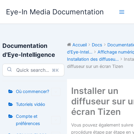
Aller
Eye-In Media Documentation
au
contenu
Documentation
Accueil
Docs
Documentati
d'Eye-Intel...
Affichage numéri
d'Eye-Intelligence
Installation des diffuseu...
Insta
diffuseur sur un écran Tizen
⌘K
Installer un
Où commencer?
diffuseur sur 
Tutoriels vidéo
écran Tizen
Compte et
préférences
Vous pouvez également suivre 
procédure étape par étape en 