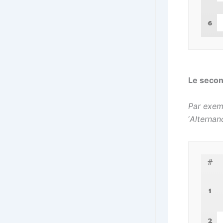
Le seco
Par exem
‘
Alternan