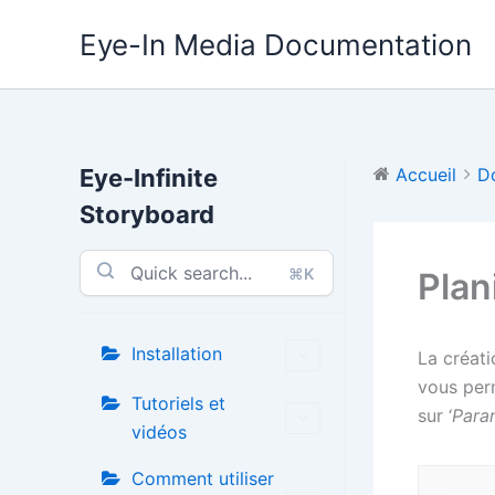
Aller
Eye-In Media Documentation
au
contenu
Eye-Infinite
Accueil
D
Storyboard
⌘K
Plan
Installation
La créati
vous perm
Tutoriels et
sur ‘
Para
vidéos
Comment utiliser