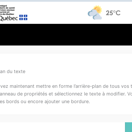
lan du texte
ez maintenant mettre en forme l’arrière-plan de tous vos te
anneau de propriétés et sélectionnez le texte à modifier. 
les bords ou encore ajouter une bordure.