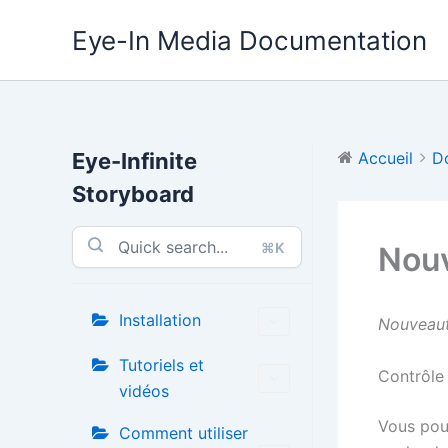
Aller
Eye-In Media Documentation
au
contenu
Eye-Infinite
Accueil
D
Storyboard
⌘K
Nouv
Installation
Nouveauté
Tutoriels et
Contrôle 
vidéos
Vous pouv
Comment utiliser