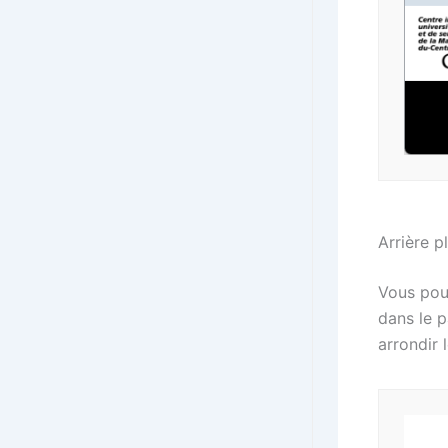
Arrière p
Vous pouv
dans le p
arrondir 