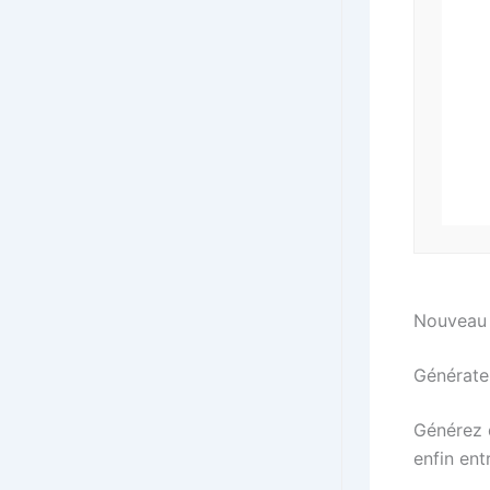
Nouveau
Générate
Générez d
enfin ent