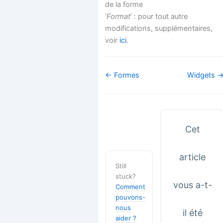
de la forme
‘
Format
’ : pour tout autre
modifications, supplémentaires,
voir
ici
.
Navigation
← Formes
Widgets 
de
doc
Cet
article
Still
stuck?
vous a-t-
Comment
pouvons-
nous
il été
aider ?