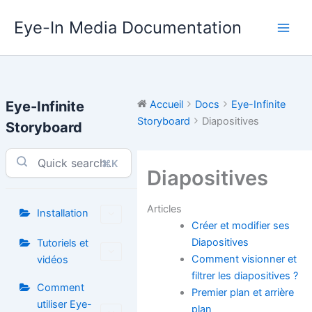
Aller
Eye-In Media Documentation
au
contenu
Eye-Infinite
Accueil
Docs
Eye-Infinite
Storyboard
Diapositives
Storyboard
⌘K
Diapositives
Articles
Installation
Créer et modifier ses
Diapositives
Tutoriels et
Comment visionner et
vidéos
filtrer les diapositives ?
Comment
Premier plan et arrière
utiliser Eye-
plan