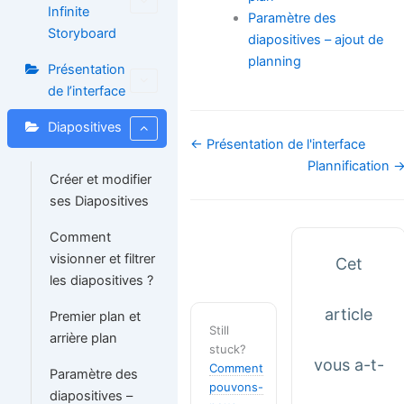
Infinite
Paramètre des
Storyboard
diapositives – ajout de
planning
Présentation
de l’interface
Diapositives
Navigation
← Présentation de l'interface
de
Plannification 
Créer et modifier
doc
ses Diapositives
Comment
visionner et filtrer
Cet
les diapositives ?
article
Premier plan et
Still
arrière plan
stuck?
vous a-t-
Comment
Paramètre des
pouvons-
diapositives –