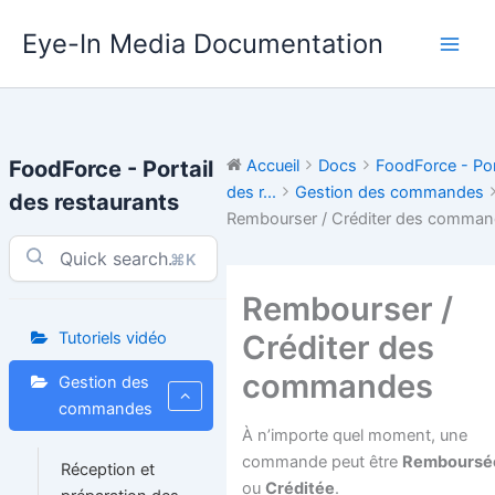
Aller
Eye-In Media Documentation
au
contenu
FoodForce - Portail
Accueil
Docs
FoodForce - Por
des r...
Gestion des commandes
des restaurants
Rembourser / Créditer des comma
⌘K
Rembourser /
Créditer des
Tutoriels vidéo
commandes
Gestion des
commandes
À n’importe quel moment, une
commande peut être
Remboursé
Réception et
ou
Créditée
.