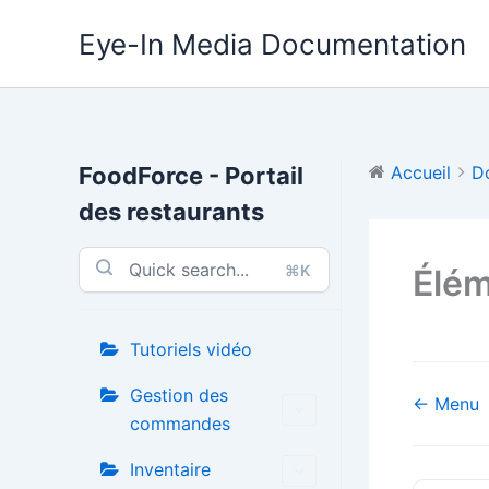
Aller
Eye-In Media Documentation
au
contenu
FoodForce - Portail
Accueil
D
des restaurants
⌘K
Élém
Tutoriels vidéo
Gestion des
Navigati
← Menu
commandes
de
doc
Inventaire