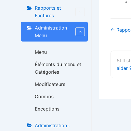
Rapports et
Factures
Administration :
Navigati
← Rappor
Menu
de
doc
Menu
Still 
Éléments du menu et
aider 
Catégories
Modificateurs
Combos
Exceptions
Administration :