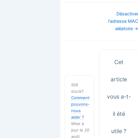
Navigation
Désactive
de
l'adresse MA
doc
aléatoire 
Cet
article
Still
stuck?
vous a-t-
Comment
pouvons-
nous
il été
aider ?
Mise à
jour le 20
utile ?
août