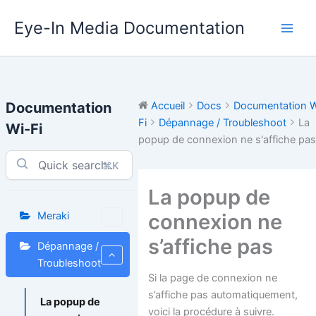
Aller
Eye-In Media Documentation
au
contenu
Documentation
Accueil
Docs
Documentation W
Fi
Dépannage / Troubleshoot
La
Wi-Fi
popup de connexion ne s'affiche pas
⌘K
La popup de
connexion ne
Meraki
s’affiche pas
Dépannage /
Troubleshoot
Si la page de connexion ne
s’affiche pas automatiquement,
La popup de
voici la procédure à suivre.