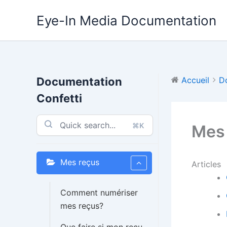
Aller
Eye-In Media Documentation
au
contenu
Documentation
Accueil
D
Confetti
⌘K
Mes
Mes reçus
Articles
Comment numériser
mes reçus?